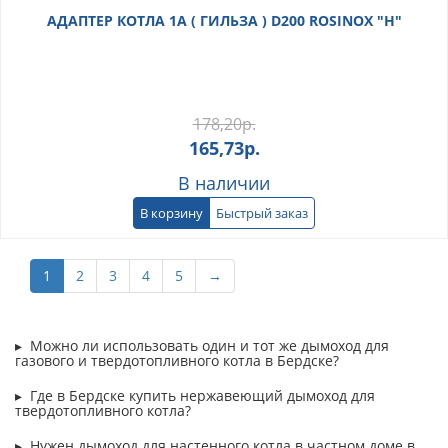
АДАПТЕР КОТЛА 1А ( ГИЛЬЗА ) D200 ROSINOX "Н"
178,20
р.
165,73
р.
В наличии
В корзину
Быстрый заказ
1
2
3
4
5
→
Можно ли использовать один и тот же дымоход для
газового и твердотопливного котла в Бердске?
Где в Бердске купить нержавеющий дымоход для
твердотопливного котла?
Нужен дымоход для настенного котла в частном доме в