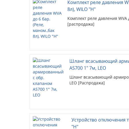
Комплект реле давления WV
8л), WILO "Н"
Комплект реле давления WVA до
[распродажа]
Шланг всасывающий арми
AS700 1" 7м, LEO
Шланг всасывающий армирова
LEO [Распродажа]
Устройство отключения т
"Н"