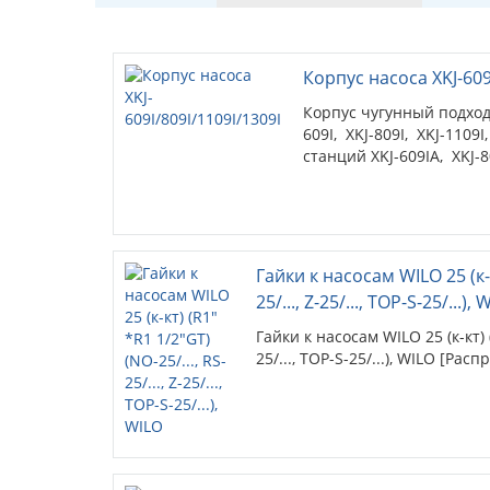
Корпус насоса XKJ-609
Корпус чугунный подход
609I, XKJ-809I, XKJ-1109
станций XKJ-609IA, XKJ-8
Гайки к насосам WILO 25 (к-к
25/..., Z-25/..., TOP-S-25/...),
Гайки к насосам WILO 25 (к-кт) (R
25/..., TOP-S-25/...), WILO [Рас