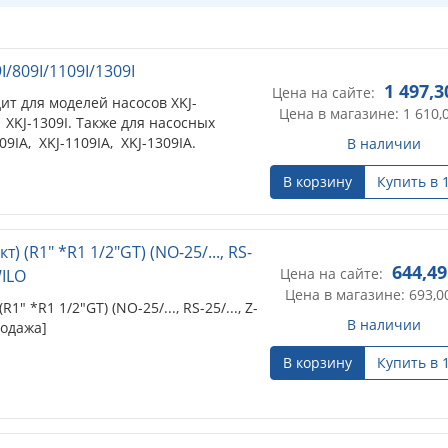
I/809I/1109I/1309I
1 497,3
Цена на сайте:
ит для моделей насосов XKJ-
Цена в магазине: 1 610,
I, XKJ-1309I. Также для насосных
09IA, XKJ-1109IA, XKJ-1309IA.
В наличии
В корзину
Купить в 
т) (R1" *R1 1/2"GT) (NO-25/..., RS-
644,49
Цена на сайте:
 WILO
Цена в магазине: 693,0
1" *R1 1/2"GT) (NO-25/..., RS-25/..., Z-
В наличии
продажа]
В корзину
Купить в 