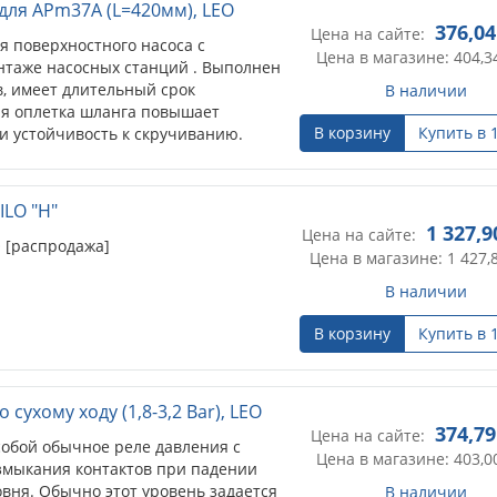
для APm37A (L=420мм), LEO
376,04
Цена на сайте:
я поверхностного насоса с
Цена в магазине: 404,3
нтаже насосных станций . Выполнен
, имеет длительный срок
В наличии
ая оплетка шланга повышает
В корзину
Купить в 
 и устойчивость к скручиванию.
ILO "Н"
1 327,9
Цена на сайте:
O [распродажа]
Цена в магазине: 1 427,
В наличии
В корзину
Купить в 
сухому ходу (1,8-3,2 Вar), LEO
374,79
Цена на сайте:
собой обычное реле давления с
Цена в магазине: 403,0
змыкания контактов при падении
вня. Обычно этот уровень задается
В наличии