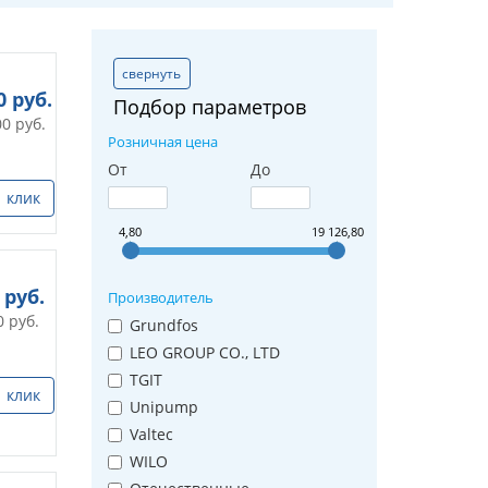
свернуть
0
руб.
Подбор параметров
00
руб.
Розничная цена
От
До
1 клик
4,80
19 126,80
руб.
Производитель
0
руб.
Grundfos
LEO GROUP CO., LTD
TGIT
1 клик
Unipump
Valtec
WILO