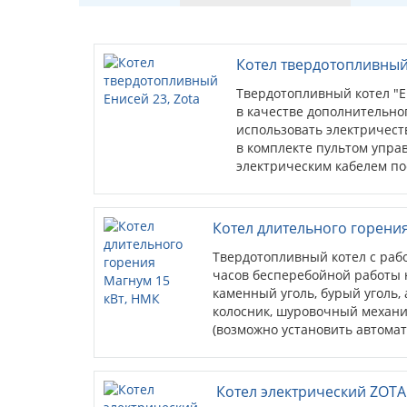
Котел твердотопливный 
Твердотопливный котел "Ен
в качестве дополнительно
использовать электричест
в комплекте пультом упра
электрическим кабелем пос
пополняе...
Котел длительного горения
Твердотопливный котел с рабо
часов бесперебойной работы н
каменный уголь, бурый уголь
колосник, шуровочный механ
(возможно установить автома
опция). Тягорегулятор в комп
блока ТЭН.
Котел электрический ZOTA