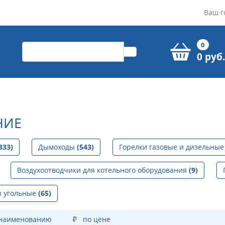
Ваш г
0
0 руб.
НИЕ
333)
Дымоходы
(543)
Горелки газовые и дизельны
Воздухоотводчики для котельного оборудования
(9)
ы угольные
(65)
 наименованию
по цене