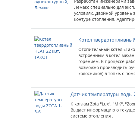
Разработан инженерами зав
Лемакс специально для эксп
условиях. Двойной уровень
контуре отопления. Адаптир
Котел твердотопливный
Отопительный котел «Тако
встроенным в котел механ
горением. В процессе раб
возможно производить руч
колосников) в топке, с по
приводом, встроенного в к
внутренняя и наружная р
из стали толщиной δ = 4 
Датчик температуры воды Z
Нижнее горение топлива п
загрузочную камеру в про
К котлам Zota "Lux", "MK", "Zoo
дверка для доступа в конв
Выдает информацию о текуще
для чистки теплообменник
системе отопления .
В котле предусмотрена во
нагревательного элемента
установки нагревательног