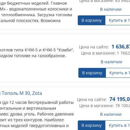
Цена в магазине: 63 990,
еди бюджетных моделей. Главное
 М» - водонаполненные колосники и
В наличии
теплообменника. Загрузка топлива
В корзину
Купить в 1
тальной плоскостях. Возможна
ешним пультом управления - опция.
1 636,8
Цена на сайте:
котлов типа КЧМ-5 и КЧМ-5 "Комби",
Цена в магазине: 1 760,
идком топливе на газообразное.
В наличии
В корзину
Купить в 
Тополь М 30, Zota
74 195,
Цена на сайте:
я (до 12 часов беспрерывной работы
Цена в магазине: 78 100,
изонтальным и вертикальным
иво: дрова, уголь. Рабочее давление
В наличии
оит из трех контуров. Наиболее
В корзину
Купить в 1
тных моделей твердотопливных и