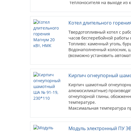
теплоносителя на выходе из ко
управления - в разных корпус
Котел длительного горения
Твердотопливный котел с рабо
часов бесперебойной работы н
Топливо: каменный уголь, бур
Водонаполненный колосник, 
(возможно установить автома
опция). Тягорегулятор в комп
блока ТЭН.
Кирпич огнеупорный шамо
Кирпич шамотный огнеупорн
алюмосиликатные) производят
огнеупорной глины, обожженн
температуре.
Максимальная температура п
составляет 1400 градусов Цель
Предназначены для разделени
Модуль электронный ПУ Э