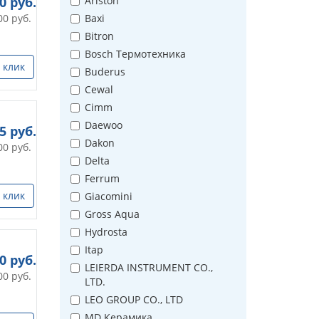
00
руб.
Ariston
00
руб.
Baxi
Bitron
Bosch Термотехника
 клик
Buderus
Cewal
Cimm
Daewoo
35
руб.
Dakon
00
руб.
Delta
Ferrum
 клик
Giacomini
Gross Aqua
Hydrosta
Itap
50
руб.
LEIERDA INSTRUMENT CO.,
00
руб.
LTD.
LEO GROUP CO., LTD
MD Керамика