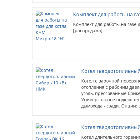
возможность установки ве
автоматики твердотопливн
Комплект для работы на га
Комплект для работы на газе 
[распродажа]
Котел твердотопливный
Котел с варочной поверхн
отопления с рабочим давле
уголь, прессованные брик
Универсальное подключен
дымохода - сзади. Опции: 
пультом управления; тяго
Котел твердотопливный 
Котел длительного горения