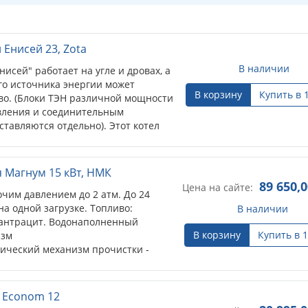
Енисей 23, Zota
В наличии
исей" работает на угле и дровах, а
го источника энергии может
В корзину
Купить в 
во. (Блоки ТЭН различной мощности
вления и соединительным
тавляются отдельно). Этот котел
 Магнум 15 кВт, НМК
89 650,
Цена на сайте:
чим давлением до 2 атм. До 24
а одной загрузке. Топливо:
В наличии
, антрацит. Водонаполненный
В корзину
Купить в 1
изм
тический механизм прочистки -
лекте. Опция: возможна установка
 Econom 12