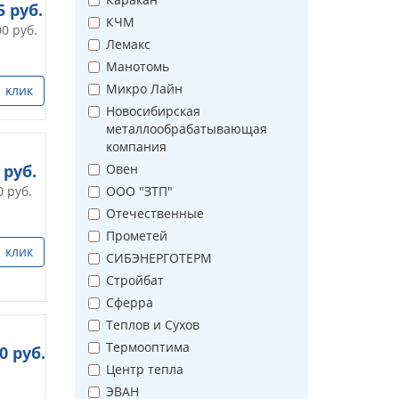
5
руб.
КЧМ
00
руб.
Лемакс
Манотомь
Микро Лайн
1 клик
Новосибирская
металлообрабатывающая
компания
руб.
Овен
0
руб.
ООО "ЗТП"
Отечественные
Прометей
1 клик
СИБЭНЕРГОТЕРМ
Стройбат
Сферра
Теплов и Сухов
Термооптима
00
руб.
Центр тепла
ЭВАН