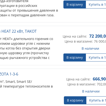
ода-изготовителя
В корзину
Купить в 1
луатации в российских
 защиты от превышения давления в
ован к перепадам давления газа.
 HEAT 22 кВт, TAKOT
72 200,
Цена на сайте:
т HEAT» длительного горения со
Цена в магазине: 76 000,
измом шуровки угля с нижним
оты котла без открытия дверки
В наличии
ную шуровку угля (прочистку
В корзину
Купить в 1
мощью рычажного устройства с
орпус котла. Корпус котла
убашка, теплообменники, выполнены
мм. Водоохлаждаемые колосники.
OTA 1-3-6
озволяет дозагружать топливо в
666,90
Цена на сайте:
цессе горения. Имеется отдельная
m", Smart, Smart SE/
Цена в магазине: 702,0
ективную часть отопительного котла
й температуре теплоносителя в
ов.
В наличии
зможность установки
, так же имеется возможность
В корзину
Купить в 
о элемента, также имеется