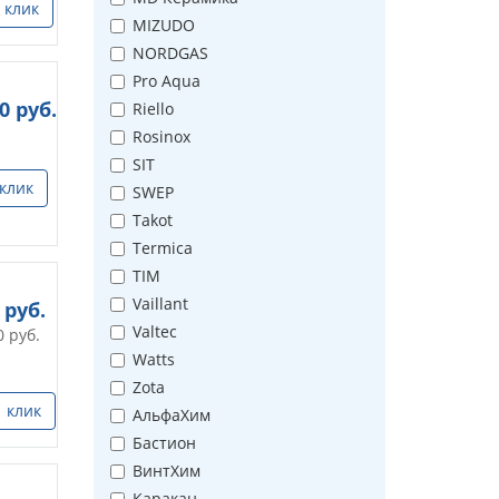
 клик
MIZUDO
NORDGAS
Pro Aqua
0
руб.
Riello
Rosinox
SIT
 клик
SWEP
Takot
Termica
TIM
Vaillant
руб.
Valtec
0
руб.
Watts
Zota
1 клик
АльфаХим
Бастион
ВинтХим
Каракан