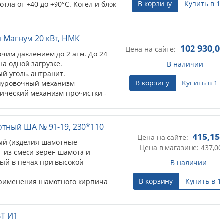
В корзину
Купить в 1
тла от +40 до +90°С. Котел и блок
ах.
 Магнум 20 кВт, НМК
102 930,0
Цена на сайте:
чим давлением до 2 атм. До 24
а одной загрузке.
В наличии
ый уголь, антрацит.
В корзину
Купить в 1
шуровочный механизм
тический механизм прочистки -
лекте. Опция: возможна установка
тный ША № 91-19, 230*110
415,15
Цена на сайте:
ый (изделия шамотные
Цена в магазине: 437,0
 из смеси зерен шамота и
ый в печах при высокой
В наличии
В корзину
Купить в 
рименения шамотного кирпича
сия.
я тепловых потоков...
ВТ И1