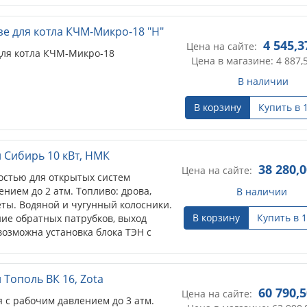
нтилятора с контроллером
ого котла.
зе для котла КЧМ-Микро-18 "Н"
4 545,3
Цена на сайте:
для котла КЧМ-Микро-18
Цена в магазине: 4 887,
В наличии
В корзину
Купить в 
 Сибирь 10 кВт, НМК
38 280,
Цена на сайте:
остью для открытых систем
нием до 2 атм. Топливо: дрова,
В наличии
еты. Водяной и чугунный колосники.
В корзину
Купить в 1
ие обратных патрубков, выход
возможна установка блока ТЭН с
регулятора.
Тополь ВК 16, Zota
60 790,
Цена на сайте:
 с рабочим давлением до 3 атм.