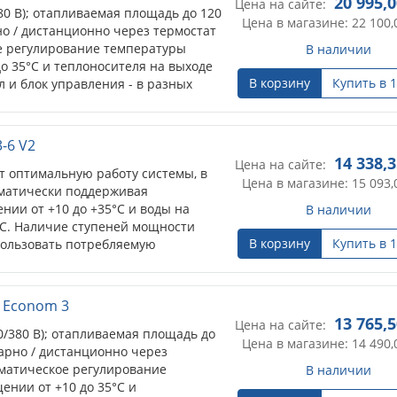
20 995,
Цена на сайте:
80 В); отапливаемая площадь до 120
Цена в магазине: 22 100,
но / дистанционно через термостат
ое регулирование температуры
В наличии
о 35°С и теплоносителя на выходе
В корзину
Купить в 1
ел и блок управления - в разных
-6 V2
14 338,
Цена на сайте:
т оптимальную работу системы, в
Цена в магазине: 15 093,
оматически поддерживая
нии от +10 до +35°С и воды на
В наличии
0°С. Наличие ступеней мощности
В корзину
Купить в 1
пользовать потребляемую
 количество работающих ступеней
тически.
 Econom 3
13 765,
Цена на сайте:
0/380 В); отапливаемая площадь до
Цена в магазине: 14 490,
нарно / дистанционно через
томатическое регулирование
В наличии
ении от +10 до 35°С и