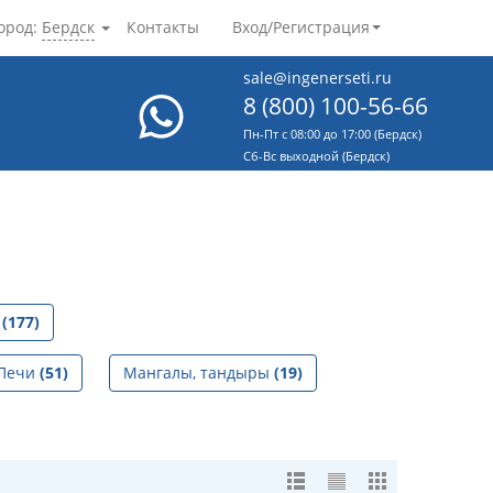
ород:
Бердск
Контакты
Вход/Регистрация
sale@ingenerseti.ru
8 (800) 100-56-66
Пн-Пт с 08:00 до 17:00 (Бердск)
Cб-Вс выходной (Бердск)
е
(177)
Печи
(51)
Мангалы, тандыры
(19)