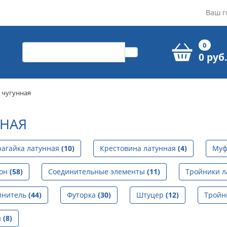
Ваш г
0
0 руб.
 чугунная
ННАЯ
рагайка латунная
(10)
Крестовина латунная
(4)
Муф
гон
(58)
Соединительные элементы
(11)
Тройники 
инитель
(44)
Футорка
(30)
Штуцер
(12)
Тройн
й
(8)