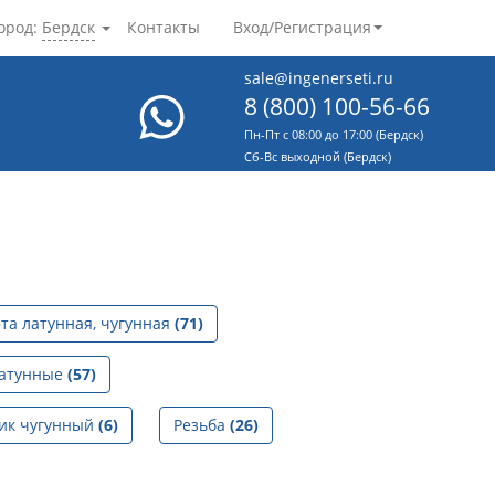
ород:
Бердск
Контакты
Вход/Регистрация
sale@ingenerseti.ru
8 (800) 100-56-66
Пн-Пт с 08:00 до 17:00 (Бердск)
Cб-Вс выходной (Бердск)
та латунная, чугунная
(71)
латунные
(57)
ик чугунный
(6)
Резьба
(26)