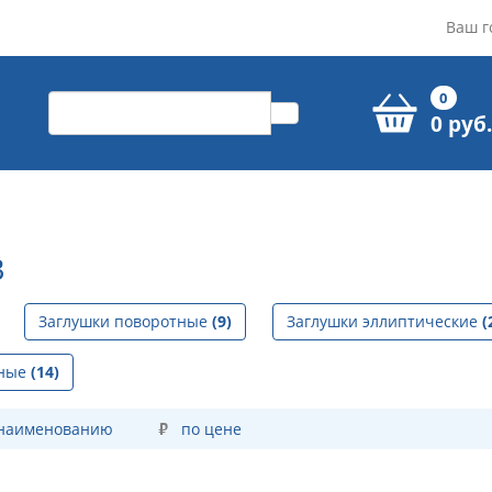
Ваш г
0
0 руб.
В
Заглушки поворотные
(9)
Заглушки эллиптические
(
нные
(14)
 наименованию
по цене