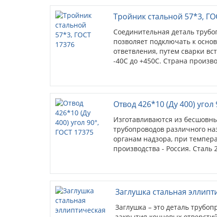
Тройник стальной 57*3, ГО
Соединительная деталь трубо
позволяет подключать к осно
ответвления, путем сварки вс
-40С до +450С. Страна произво
Отвод 426*10 (Ду 400) угол 
Изготавливаются из бесшовны
трубопроводов различного на
органам надзора, при температ
производства - Россия. Сталь 2
Заглушка стальная эллипти
Заглушка – это деталь трубо
закрытия концевых отверстий