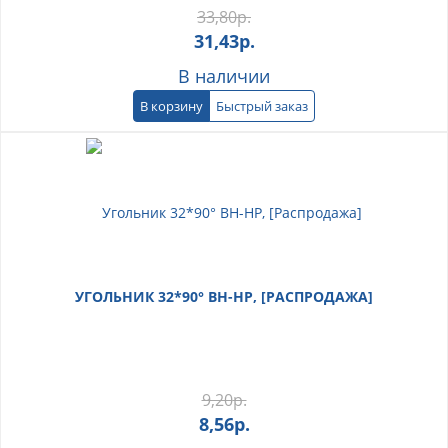
33,80
р.
31,43
р.
В наличии
В корзину
Быстрый заказ
УГОЛЬНИК 32*90° ВН-НР, [РАСПРОДАЖА]
9,20
р.
8,56
р.