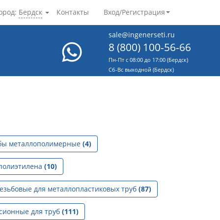
ород:
Бердск
Контакты
Вход/Регистрация
sale@ingenerseti.ru
8 (800) 100-56-66
Пн-Пт с 08:00 до 17:00 (Бердск)
Cб-Вс выходной (Бердск)
бы металлополимерные
(4)
 полиэтилена
(10)
езьбовые для металлопластиковых труб
(87)
сионные для труб
(111)