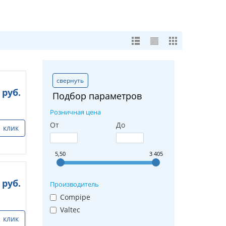
свернуть
руб.
Подбор параметров
Розничная цена
От
До
1 клик
5,50
3 405
руб.
Производитель
Compipe
Valtec
1 клик