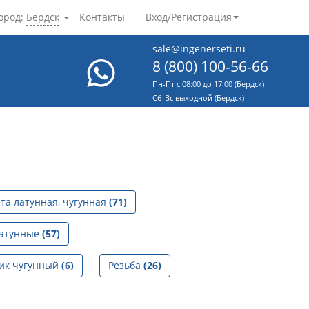
ород:
Бердск
Контакты
Вход/Регистрация
sale@ingenerseti.ru
8 (800) 100-56-66
Пн-Пт с 08:00 до 17:00 (Бердск)
Cб-Вс выходной (Бердск)
та латунная, чугунная
(71)
латунные
(57)
ик чугунный
(6)
Резьба
(26)