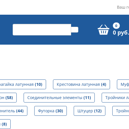
Ваш г
0
0 руб.
рагайка латунная
(10)
Крестовина латунная
(4)
Муф
гон
(58)
Соединительные элементы
(11)
Тройники 
инитель
(44)
Футорка
(30)
Штуцер
(12)
Тройн
й
(8)