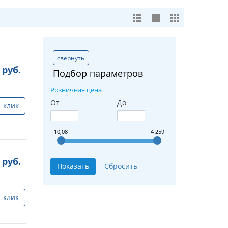
свернуть
руб.
Подбор параметров
Розничная цена
От
До
1 клик
10,08
4 259
руб.
1 клик