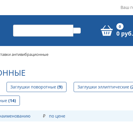
Ваш г
0
0 руб.
ставки антивибрационные
ОННЫЕ
Заглушки поворотные
(9)
Заглушки эллиптические
(
нные
(14)
 наименованию
по цене