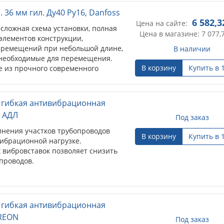
 36 мм гил. Ду40 Ру16, Danfoss
6 582,3
Цена на сайте:
сложная схема установки, полная
Цена в магазине: 7 077,
элементов конструкции,
еремещений при небольшой длине,
В наличии
 необходимые для перемещения.
В корзину
Купить в 
 из прочного современного
) гибкая антивибрационная
, АДЛ
Под заказ
инения участков трубопроводов
В корзину
Купить в 
ибрационной нагрузке.
 вибровставок позволяет снизить
проводов.
) гибкая антивибрационная
 REON
Под заказ