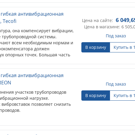
) гибкая антивибрационная
6 049,6
Цена на сайте:
 Tecofi
Цена в магазине: 6 505,
ура, она компенсирует вибрации,
Под заказ
 трубопроводной системы.
вечают всем необходимым нормам и
В корзину
Купить в 
рокомпенсатора должен
ух опорных точек. Большая часть
т фланцевое соединение...
) гибкая антивибрационная
 REON
Под заказ
инения участков трубопроводов
В корзину
Купить в 
ибрационной нагрузке.
 вибровставок позволяет снизить
проводов.