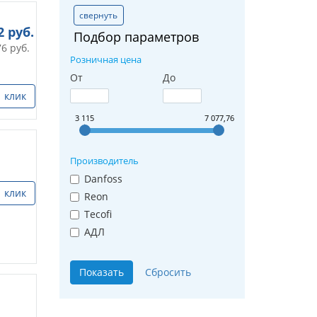
свернуть
2
руб.
Подбор параметров
76
руб.
Розничная цена
От
До
1 клик
3 115
7 077,76
Производитель
Danfoss
1 клик
Reon
Tecofi
АДЛ