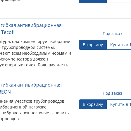
) гибкая антивибрационная
 Tecofi
Под заказ
ура, она компенсирует вибрации,
В корзину
Купить в 
 трубопроводной системы.
вечают всем необходимым нормам и
рокомпенсатора должен
ух опорных точек. Большая часть
т фланцевое соединение...
) гибкая антивибрационная
 REON
Под заказ
инения участков трубопроводов
В корзину
Купить в 
ибрационной нагрузке.
 вибровставок позволяет снизить
проводов.