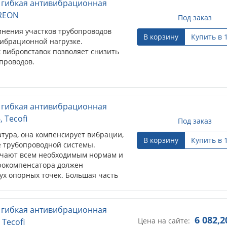
бкая антивибрационная муфтовая
Под заказ
я участков трубопроводов
В корзину
Купить в 
ционной нагрузке. Использование
ляет снизить вибрацию рабочих
бкая антивибрационная
ofi
Под заказ
 она компенсирует вибрации,
В корзину
Купить в 
бопроводной системы.
т всем необходимым нормам и
пенсатора должен осуществляться
ольшая часть виброкомпенсаторов
.
бкая антивибрационная
6 082,2
Цена на сайте:
fi