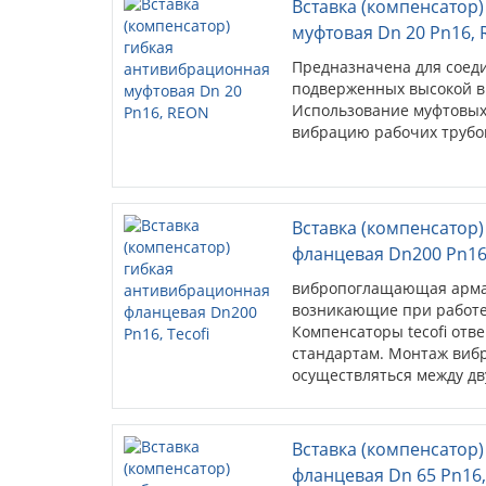
Вставка (компенсатор) ги
Dn 20 Pn16, REON
Предназначена для соединени
подверженных высокой вибра
муфтовых вибровставок позво
трубопроводов.
Вставка (компенсатор) ги
фланцевая Dn200 Pn16, Tec
вибропоглащающая арматура,
возникающие при работе тру
Компенсаторы tecofi отвечаю
стандартам. Монтаж виброком
между двух опорных точек. Б
имеет фланцевое соединение..
Вставка (компенсатор) ги
фланцевая Dn 65 Pn16, Teco