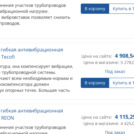
инения участков трубопроводов
В корзину
Купить в 
ибрационной нагрузке.
 вибровставок позволяет снизить
проводов.
) гибкая антивибрационная
4 908,5
Цена на сайте:
 Tecofi
Цена в магазине: 5 278,
ура, она компенсирует вибрации,
Под заказ
 трубопроводной системы.
вечают всем необходимым нормам и
В корзину
Купить в 
рокомпенсатора должен
ух опорных точек. Большая часть
т фланцевое соединение...
) гибкая антивибрационная
4 115,2
Цена на сайте:
, REON
Цена в магазине: 4 425,
инения участков трубопроводов
Под заказ
ибрационной нагрузке.