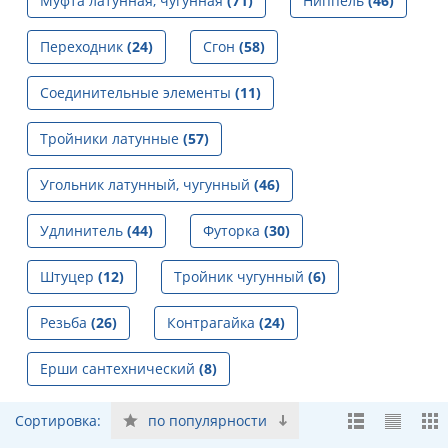
Муфта латунная, чугунная
(71)
Ниппель
(46)
Переходник
(24)
Сгон
(58)
Соединительные элементы
(11)
Тройники латунные
(57)
Угольник латунный, чугунный
(46)
Удлинитель
(44)
Футорка
(30)
Штуцер
(12)
Тройник чугунный
(6)
Резьба
(26)
Контрагайка
(24)
Ерши сантехнический
(8)
Сортировка:
по популярности