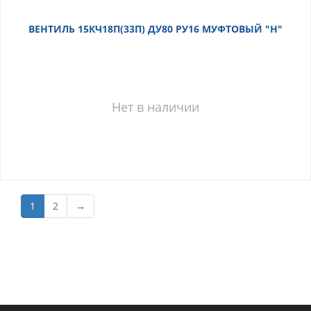
ВЕНТИЛЬ 15КЧ18П(33П) ДУ80 РУ16 МУФТОВЫЙ "Н"
Нет в наличии
1
2
→