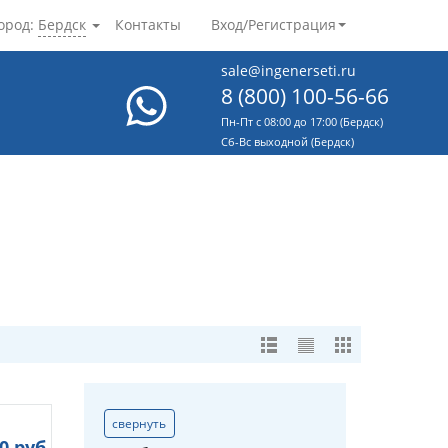
ород:
Бердск
Контакты
Вход/Регистрация
sale@ingenerseti.ru
8 (800) 100-56-66
Пн-Пт с 08:00 до 17:00 (Бердск)
Cб-Вс выходной (Бердск)
свернуть
00
руб.