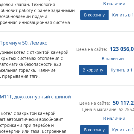
В наличии
одовой клапан. Технология
зобновит работу с ранее заданными
В корзину
Купить в 1
 возобновлении подачи
строенная инновационная система
 MIZUDO постоянно следит за
 информируя пользователя о
е. OpenTherm (стандартный
Премиум 50, Лемакс
пользуется в котловых системах и
123 056,0
Цена на сайте:
рный котел с открытой камерой
отлом и контроллером.
акрытых системах отопления с
В наличии
Автоматика безопасности 820
В корзину
Купить в 1
кельная горелка. Наличие
, прерывания тяги,
отла.
 M11T, двухконтурный с шиной
50 117,
Цена на сайте:
Цена в магазине: 52 755,
котел с закрытой камерой
В наличии
tart автоматически возобновит
астройками при перебое и
В корзину
Купить в 1
оэнергии или газа. Встроенная