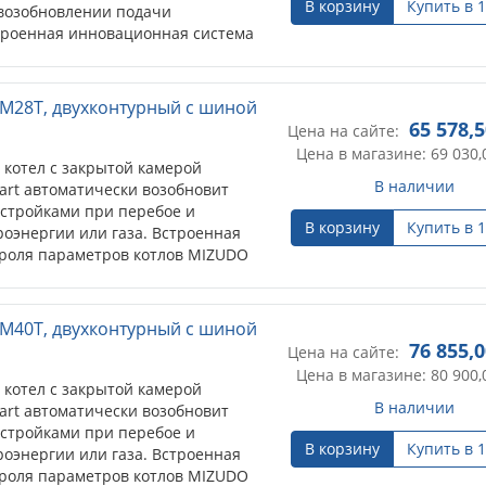
В корзину
Купить в 1
 возобновлении подачи
строенная инновационная система
 MIZUDO постоянно следит за
 информируя пользователя о
е. OpenTherm (стандартный
 M28T, двухконтурный с шиной
пользуется в котловых системах и
65 578,
Цена на сайте:
отлом и контроллером.
Цена в магазине: 69 030,
котел с закрытой камерой
В наличии
tart автоматически возобновит
астройками при перебое и
В корзину
Купить в 1
оэнергии или газа. Встроенная
роля параметров котлов MIZUDO
елями работы котла, информируя
еребоях в работе. OpenTherm
кол связи) используется в котловых
 M40T, двухконтурный с шиной
язь между котлом и контроллером.
76 855,
Цена на сайте:
Цена в магазине: 80 900,
котел с закрытой камерой
В наличии
tart автоматически возобновит
астройками при перебое и
В корзину
Купить в 1
оэнергии или газа. Встроенная
роля параметров котлов MIZUDO