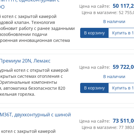
зь между котлом и контроллером.
50 117,
Цена на сайте:
DO
Цена в магазине: 52 755,
котел с закрытой камерой
В наличии
одовой клапан. Технология
зобновит работу с ранее заданными
В корзину
Купить в 1
 возобновлении подачи
строенная инновационная система
 MIZUDO постоянно следит за
 информируя пользователя о
е. OpenTherm (стандартный
Премиум 20N, Лемакс
пользуется в котловых системах и
59 722,
Цена на сайте:
рный котел с открытой камерой
отлом и контроллером.
акрытых системах отопления с
В наличии
. Оригинальные компоненты
В корзину
Купить в 1
, автоматика безопасности 820
ельная горелка.
 защиты безопасности от
рерывания тяги, сажеобразования,
температуры вынесен на переднюю
 M36T, двухконтурный с шиной
ение термостата.
73 511,
Цена на сайте:
Цена в магазине: 77 380,
котел с закрытой камерой