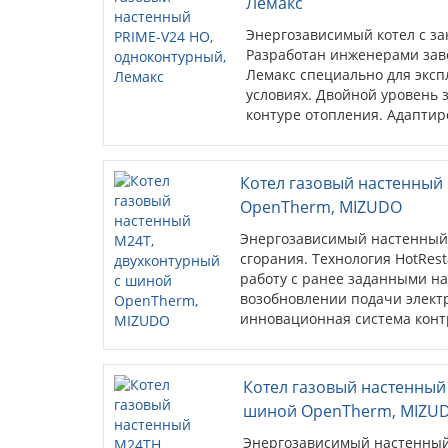
Лемакс
Энергозависимый котел с за
Разработан инженерами зав
Лемакс специально для эксп
условиях. Двойной уровень
контуре отопления. Адаптир
Котел газовый настенный
OpenTherm, MIZUDO
Энергозависимый настенный 
сгорания. Технология HotRes
работу с ранее заданными н
возобновлении подачи электр
инновационная система конт
постоянно следит за показат
пользователя о возможных пе
стандартный открытый прото
Котел газовый настенный
котловых системах отопления
шиной OpenTherm, MIZU
контроллером.
Энергозависимый настенный 