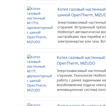
(опция).
Котел газовый настенный
шиной OpenTherm, MIZU
Энергозависимый настенный 
сгорания. Встроенный трёхх
HotRestart автоматически во
настройками при перебое и
электроэнергии или газа. В
контроля параметров котлов
показателями работы котла,
возможных перебоях в работ
Котел газовый настенный
открытый протокол связи, и
OpenTherm, MIZUDO
отопления для связи между к
Энергозависимый настенный 
сгорания. Технология HotRes
работу с ранее заданными н
возобновлении подачи электр
инновационная система конт
постоянно следит за показат
пользователя о возможных п
(стандартный открытый прото
Котел газовый настенный