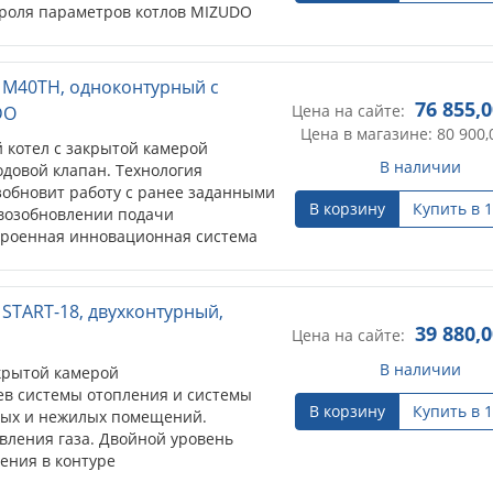
роля параметров котлов MIZUDO
елями работы котла, информируя
еребоях в работе. OpenTherm
кол связи) используется в котловых
 M40TH, одноконтурный с
зь между котлом и контроллером.
76 855,
Цена на сайте:
DO
Цена в магазине: 80 900,
котел с закрытой камерой
В наличии
одовой клапан. Технология
зобновит работу с ранее заданными
В корзину
Купить в 1
 возобновлении подачи
строенная инновационная система
 MIZUDO постоянно следит за
 информируя пользователя о
е. OpenTherm (стандартный
START-18, двухконтурный,
пользуется в котловых системах и
39 880,
Цена на сайте:
отлом и контроллером.
В наличии
крытой камерой
ев системы отопления и системы
В корзину
Купить в 1
лых и нежилых помещений.
вления газа. Двойной уровень
ения в контуре
ключения комнатного термостата