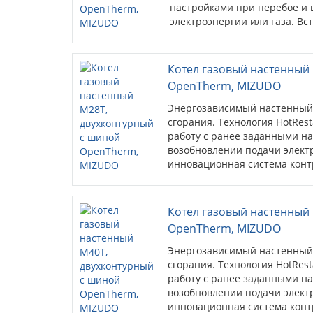
настройками при перебое и
электроэнергии или газа. В
контроля параметров котлов
показателями работы котла,
возможных перебоях в работ
Котел газовый настенный
открытый протокол связи) ис
OpenTherm, MIZUDO
обеспечивает связь между к
Энергозависимый настенный 
сгорания. Технология HotRes
работу с ранее заданными н
возобновлении подачи электр
инновационная система конт
постоянно следит за показат
пользователя о возможных п
(стандартный открытый прото
Котел газовый настенный
системах и обеспечивает св
OpenTherm, MIZUDO
Энергозависимый настенный 
сгорания. Технология HotRes
работу с ранее заданными н
возобновлении подачи электр
инновационная система конт