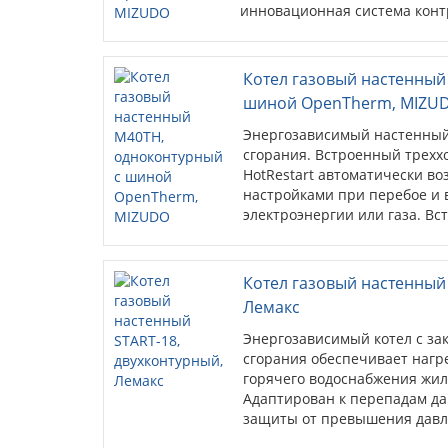
инновационная система конт
постоянно следит за показат
пользователя о возможных п
(стандартный открытый прото
Котел газовый настенный
системах и обеспечивает свя
шиной OpenTherm, MIZU
Энергозависимый настенный 
сгорания. Встроенный трехх
HotRestart автоматически во
настройками при перебое и
электроэнергии или газа. В
контроля параметров котлов
показателями работы котла,
возможных перебоях в работ
Котел газовый настенный 
открытый протокол связи) ис
Лемакс
обеспечивает связь между к
Энергозависимый котел с за
сгорания обеспечивает нагр
горячего водоснабжения жи
Адаптирован к перепадам да
защиты от превышения давл
отопления. Возможность под