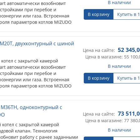
В наличии
tart автоматически возобновит
астройками при перебое и
В корзину
Купить в 1
оэнергии или газа. Встроенная
роля параметров котлов MIZUDO
елями работы котла, информируя
еребоях в работе. OpenTherm
кол связи) используется в котловых
 M20T, двухконтурный с шиной
зь между котлом и контроллером.
52 345,
Цена на сайте:
Цена в магазине: 55 100,
котел с закрытой камерой
В наличии
tart автоматически возобновит
астройками при перебое и
В корзину
Купить в 1
оэнергии или газа. Встроенная
роля параметров котлов MIZUDO
елями работы котла, информируя
ребоях в работе. OpenTherm - это
кол связи, используемый в
 M36TH, одноконтурный с
 для связи между котлом и
73 511,
Цена на сайте:
DO
Цена в магазине: 77 380,
котел с закрытой камерой
В наличии
одовой клапан. Технология
зобновит работу с ранее заданными