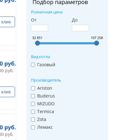
Подбор параметров
Розничная цена
От
До
 клик
32 851
197 258
Вид котла
00
руб.
Газовый
00
руб.
Производитель
Ariston
 клик
Buderus
MIZUDO
Termica
Zota
00
руб.
Лемакс
00
руб.