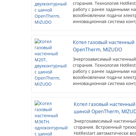
сгорания. Технология HotRes
работу с ранее заданными н
возобновлении подачи электр
инновационная система конт
постоянно следит за показат
пользователя о возможных п
(стандартный открытый прото
Котел газовый настенный
системах и обеспечивает свя
OpenTherm, MIZUDO
Энергозависимый настенный 
сгорания. Технология HotRes
работу с ранее заданными н
возобновлении подачи электр
инновационная система конт
постоянно следит за показат
пользователя о возможных пе
стандартный открытый прото
Котел газовый настенный
котловых системах отопления
шиной OpenTherm, MIZU
контроллером.
Энергозависимый настенный 
сгорания. Встроенный трехх
HotRestart автоматически во