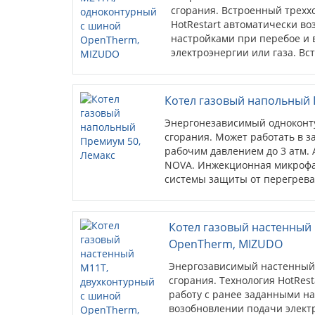
сгорания. Встроенный трехх
HotRestart автоматически во
настройками при перебое и
электроэнергии или газа. В
контроля параметров котлов
показателями работы котла,
возможных перебоях в работ
Котел газовый напольный 
открытый протокол связи) ис
Энергонезависимый одноконту
обеспечивает связь между к
сгорания. Может работать в з
рабочим давлением до 3 атм. 
NOVA. Инжекционная микрофа
системы защиты от перегрева
сажеобразования, задувания к
Котел газовый настенный
OpenTherm, MIZUDO
Энергозависимый настенный 
сгорания. Технология HotRes
работу с ранее заданными н
возобновлении подачи электр