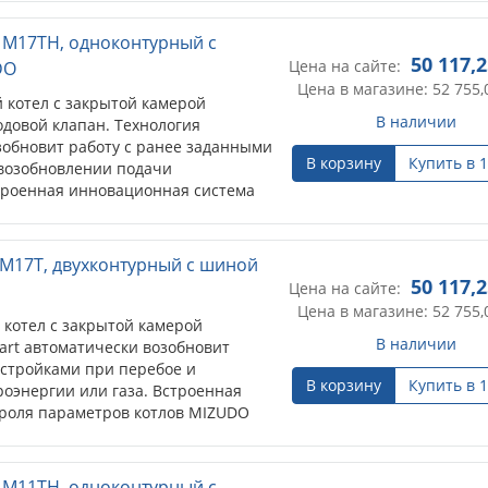
 M17ТH, одноконтурный с
50 117,
Цена на сайте:
DO
Цена в магазине: 52 755,
котел с закрытой камерой
В наличии
одовой клапан. Технология
зобновит работу с ранее заданными
В корзину
Купить в 1
 возобновлении подачи
строенная инновационная система
 MIZUDO постоянно следит за
 информируя пользователя о
е. OpenTherm - это стандартный
 M17T, двухконтурный с шиной
спользуемый в котловых системах
50 117,
Цена на сайте:
отлом и контроллером.
Цена в магазине: 52 755,
котел с закрытой камерой
В наличии
tart автоматически возобновит
астройками при перебое и
В корзину
Купить в 1
оэнергии или газа. Встроенная
роля параметров котлов MIZUDO
елями работы котла, информируя
еребоях в работе. OpenTherm
кол связи) используется в котловых
 M11TH, одноконтурный с