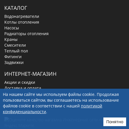
КАТАЛОГ
Водонагреватели
Котлы отопления
Насосы
Радиаторы отопления
Краны
Смесители
Теплый пол
Фитинги
Задвижки
ИНТЕРНЕТ-МАГАЗИН
Акции и скидки
Доставка и оплата
Политика обработки персональных данных
На нашем сайте мы используем файлы cookie. Продолжая
Правила продажи в интернет-магазине
пользоваться сайтом, вы соглашаетесь на использование
Карта сайта
файлов cookie в соответствии с нашей
политикой
Личный кабинет
конфиденциальности
.
Понятно