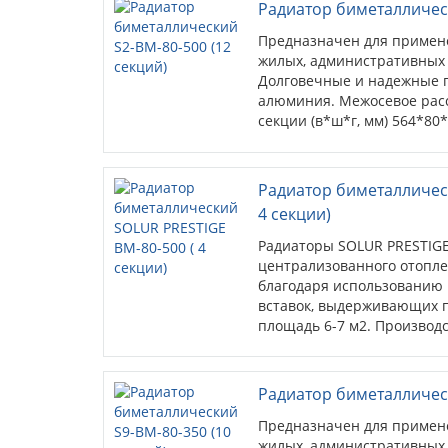
Радиатор биметаллическ
Предназначен для примен
жилых, административных
Долговечные и надежные п
алюминия. Межосевое расс
секции (в*ш*г, мм) 564*80
кв.м. (при высоте потолков 
Радиатор биметалличес
4 секции)
Радиаторы SOLUR PRESTIGE
централизованного отопле
благодаря использованию 
вставок, выдерживающих 
площадь 6-7 м2. Производс
секция.
Радиатор биметаллическ
Предназначен для примен
жилых, административных