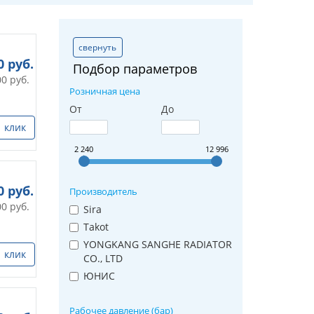
свернуть
0
руб.
Подбор параметров
00
руб.
Розничная цена
От
До
1 клик
2 240
12 996
0
руб.
Производитель
00
руб.
Sira
Takot
YONGKANG SANGHE RADIATOR
1 клик
CO., LTD
ЮНИС
Рабочее давление (бар)