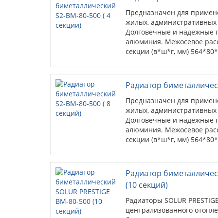
Предназначен для примен
жилых, административных
Долговечные и надежные п
алюминия. Межосевое расс
секции (в*ш*г, мм) 564*80
кв.м. (при высоте потолков 
Радиатор биметаллическ
Предназначен для примен
жилых, административных
Долговечные и надежные п
алюминия. Межосевое расс
секции (в*ш*г, мм) 564*80
кв.м. (при высоте потолков 
Радиатор биметалличес
(10 секций)
Радиаторы SOLUR PRESTIGE
централизованного отопле