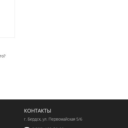
го?
КОНТАКТЫ
г. Бердск, ул. Первомайская 5/6