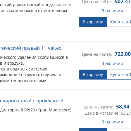
502,47
Цена на сайте:
ческий радиаторный предназначен
ния скопившихся в отопительном
В наличии
В корзину
Купить в 
ический правый 1", Valtec
722,00
Цена на сайте:
ческого удаления скопившихся в
в и воздуха.
В наличии
тся в водяных системах
В корзину
Купить в 
именение воздухоотводчика в
щими теплоносителями.
келированный с прокладкой
58,84
Цена на сайте:
адиаторный DN20 (Кран Маевского)
Цена в магазине: 63,27
В наличии