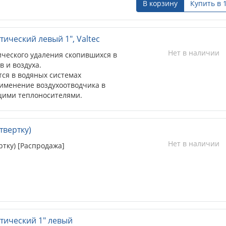
В корзину
Купить в 
ический левый 1", Valtec
Нет в наличии
ческого удаления скопившихся в
в и воздуха.
тся в водяных системах
именение воздухоотводчика в
щими теплоносителями.
твертку)
Нет в наличии
ртку) [Распродажа]
тический 1" левый