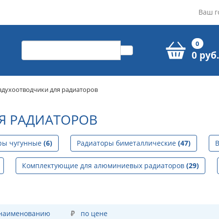
Ваш г
0
0 руб.
здухоотводчики для радиаторов
Я РАДИАТОРОВ
ры чугунные
(6)
Радиаторы биметаллические
(47)
В
Комплектующие для алюминиевых радиаторов
(29)
 наименованию
по цене