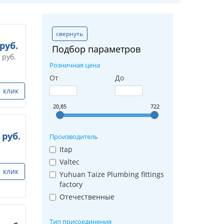
свернуть
руб.
Подбор параметров
руб.
Розничная цена
От
До
1 клик
20,85
722
руб.
Производитель
Itap
Valtec
1 клик
Yuhuan Taize Plumbing fittings
factory
Отечественные
Тип присоединения