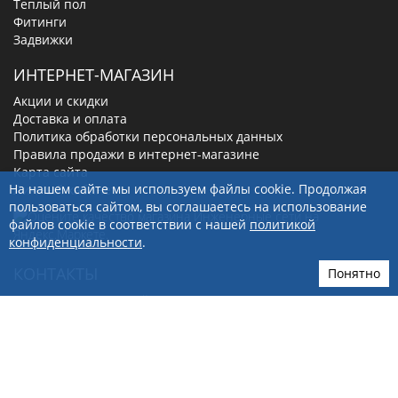
Теплый пол
Фитинги
Задвижки
ИНТЕРНЕТ-МАГАЗИН
Акции и скидки
Доставка и оплата
Политика обработки персональных данных
Правила продажи в интернет-магазине
Карта сайта
На нашем сайте мы используем файлы cookie. Продолжая
Личный кабинет
пользоваться сайтом, вы соглашаетесь на использование
файлов cookie в соответствии с нашей
политикой
конфиденциальности
.
КОНТАКТЫ
Понятно
г. Бердск, ул. Первомайская 5/6
8(800)-100-56-66
+7(923)249-40-97
sale@ingenerseti.ru