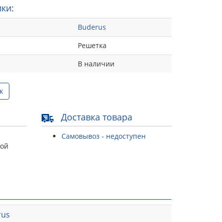
ки:
Buderus
Решетка
В наличии
к
Доставка товара
Самовывоз - недоступен
той
rus