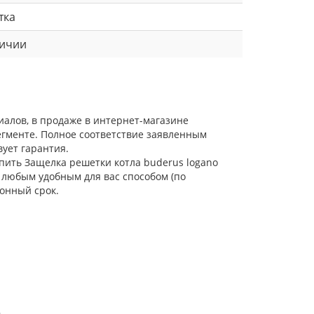
тка
личии
иалов, в продаже в интернет-магазине
егменте. Полное соответствие заявленным
ует гарантия.
упить Защелка решетки котла buderus logano
о любым удобным для вас способом (по
онный срок.