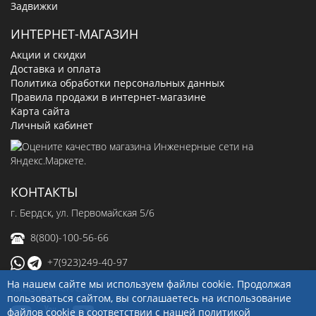
Задвижки
ИНТЕРНЕТ-МАГАЗИН
Акции и скидки
Доставка и оплата
Политика обработки персональных данных
Правила продажи в интернет-магазине
Карта сайта
Личный кабинет
КОНТАКТЫ
г. Бердск, ул. Первомайская 5/6
8(800)-100-56-66
+7(923)249-40-97
На нашем сайте мы используем файлы cookie. Продолжая
sale@ingenerseti.ru
пользоваться сайтом, вы соглашаетесь на использование
файлов cookie в соответствии с нашей
политикой