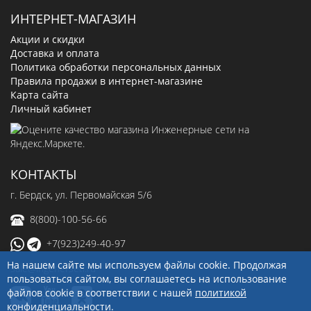
ИНТЕРНЕТ-МАГАЗИН
Акции и скидки
Доставка и оплата
Политика обработки персональных данных
Правила продажи в интернет-магазине
Карта сайта
Личный кабинет
КОНТАКТЫ
г. Бердск, ул. Первомайская 5/6
8(800)-100-56-66
+7(923)249-40-97
На нашем сайте мы используем файлы cookie. Продолжая
sale@ingenerseti.ru
пользоваться сайтом, вы соглашаетесь на использование
файлов cookie в соответствии с нашей
политикой
конфиденциальности
.